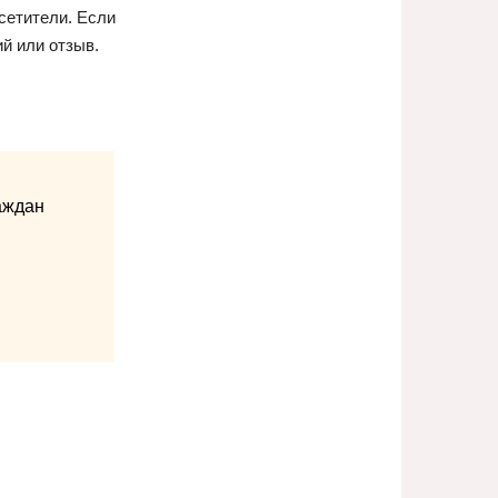
сетители. Если
й или отзыв.
аждан