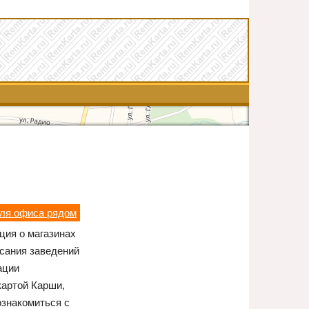
для офиса рядом
ция о магазинах
исания заведений
ации
картой Карши,
ознакомиться с