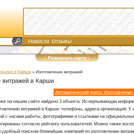
Новости
Отзывы
↓
↓
Развернуть карту
ерьера в Карши
»
Изготовление витражей
е витражей в Карши
Автоматический поиск: Изготовление
рике на нашем сайте найдено 3 объекта. Исчерпывающая инфор
отовлению витражей в Карши: телефоны, адреса организаций. У 
ий с часами работы, фотографиями и ссылками на официальные
ртированы согласно рейтингу пользователей. Можно также восп
и удобный поиском ближайших компаний по изготовлению витра