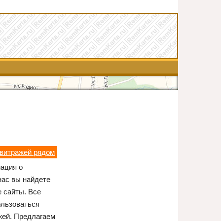
 витражей рядом
мация о
нас вы найдете
 сайты. Все
ользоваться
жей. Предлагаем