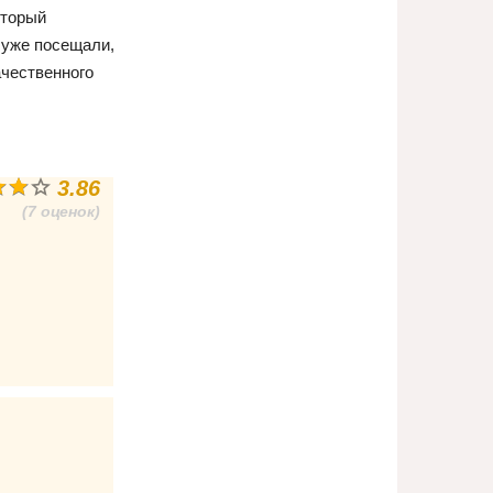
оторый
 уже посещали,
ачественного
3.86
(7 оценок)