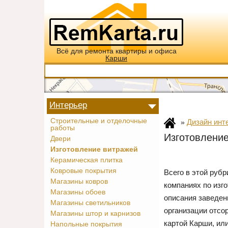
Всё для ремонта квартиры и офиса
Карши
Интерьер
Строительные и отделочные
Дизайн инт
»
работы
Изготовлени
Двери
Изготовление витражей
Керамическая плитка
Ковровые покрытия
Всего в этой руб
Магазины ковров
компаниях по изг
Магазины обоев
описания заведен
Магазины светильников
организации отсо
Магазины штор и карнизов
картой Карши, ил
Напольные покрытия