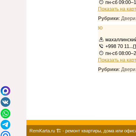
пн-сб 09:00–
Показать на кар
Рубрики
: Двери
махаллинский
+998 70 11...
П
пн-сб 08:00–
Показать на кар
Рубрики
: Двери
RemKarta.ru 🏗️ - ремонт квартиры, дома или офиса